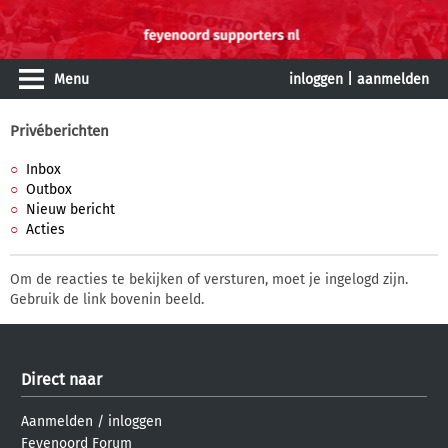
Menu
inloggen
|
aanmelden
Privéberichten
Inbox
Outbox
Nieuw bericht
Acties
Om de reacties te bekijken of versturen, moet je ingelogd zijn.
Gebruik de link bovenin beeld.
Direct naar
Aanmelden
/
inloggen
Feyenoord Forum