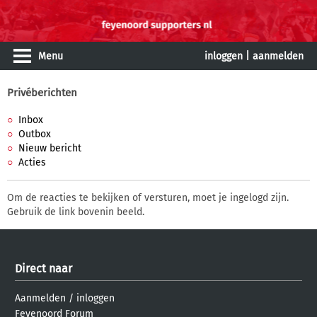
Menu
inloggen
|
aanmelden
Privéberichten
Inbox
Outbox
Nieuw bericht
Acties
Om de reacties te bekijken of versturen, moet je ingelogd zijn.
Gebruik de link bovenin beeld.
Direct naar
Aanmelden
/
inloggen
Feyenoord Forum