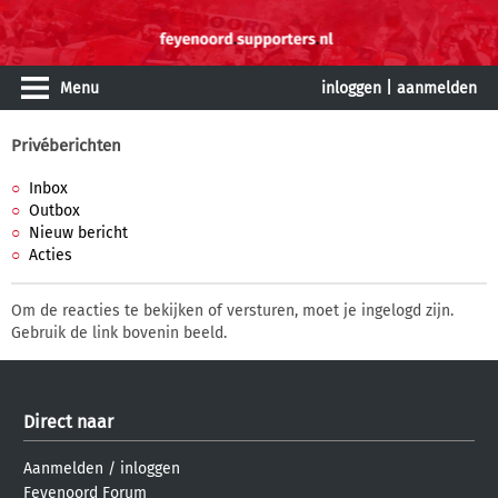
Menu
inloggen
|
aanmelden
Privéberichten
Inbox
Outbox
Nieuw bericht
Acties
Om de reacties te bekijken of versturen, moet je ingelogd zijn.
Gebruik de link bovenin beeld.
Direct naar
Aanmelden
/
inloggen
Feyenoord Forum