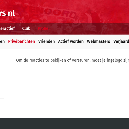
teractief
Club
Profiel
ren
Privéberichten
Vrienden
Actief worden
Webmasters
Verjaar
Om de reacties te bekijken of versturen, moet je ingelogd zij