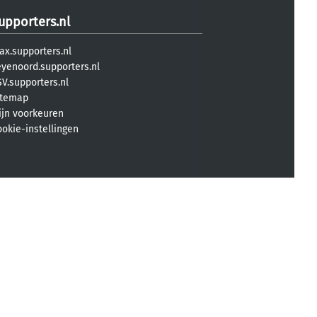
upporters.nl
ax.supporters.nl
eyenoord.supporters.nl
V.supporters.nl
itemap
ijn voorkeuren
ookie-instellingen