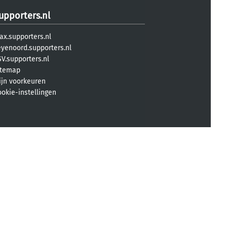
upporters.nl
ax.supporters.nl
eyenoord.supporters.nl
V.supporters.nl
itemap
ijn voorkeuren
ookie-instellingen