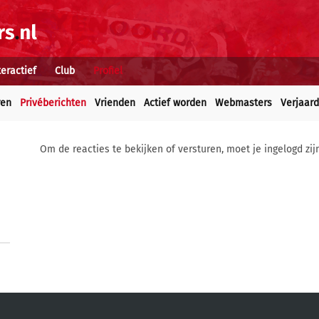
teractief
Club
Profiel
ren
Privéberichten
Vrienden
Actief worden
Webmasters
Verjaar
Om de reacties te bekijken of versturen, moet je ingelogd zij