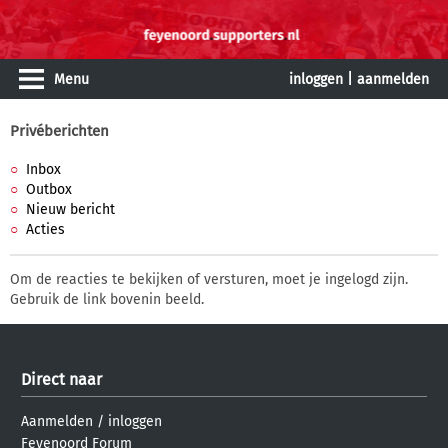
Menu
inloggen
|
aanmelden
Privéberichten
Inbox
Outbox
Nieuw bericht
Acties
Om de reacties te bekijken of versturen, moet je ingelogd zijn.
Gebruik de link bovenin beeld.
Direct naar
Aanmelden
/
inloggen
Feyenoord Forum