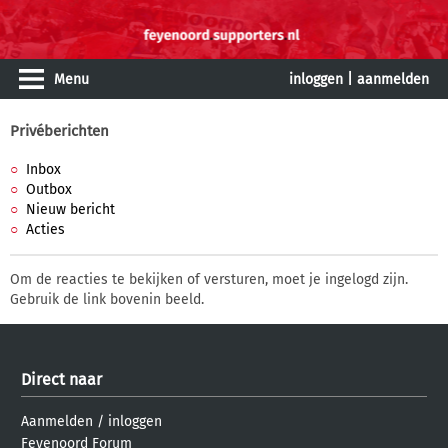
Menu
inloggen
|
aanmelden
Privéberichten
Inbox
Outbox
Nieuw bericht
Acties
Om de reacties te bekijken of versturen, moet je ingelogd zijn.
Gebruik de link bovenin beeld.
Direct naar
Aanmelden
/
inloggen
Feyenoord Forum