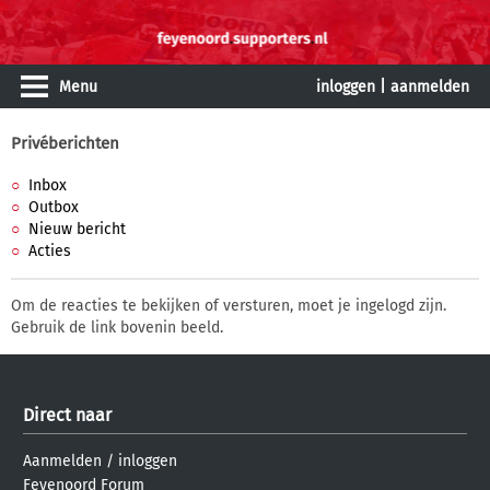
Menu
inloggen
|
aanmelden
Privéberichten
Inbox
Outbox
Nieuw bericht
Acties
Om de reacties te bekijken of versturen, moet je ingelogd zijn.
Gebruik de link bovenin beeld.
Direct naar
Aanmelden
/
inloggen
Feyenoord Forum