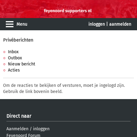
Menu
inloggen
|
aanmelden
Privéberichten
Inbox
Outbox
Nieuw bericht
Acties
Om de reacties te bekijken of versturen, moet je ingelogd zijn.
Gebruik de link bovenin beeld.
Direct naar
Aanmelden
/
inloggen
Feyenoord Forum