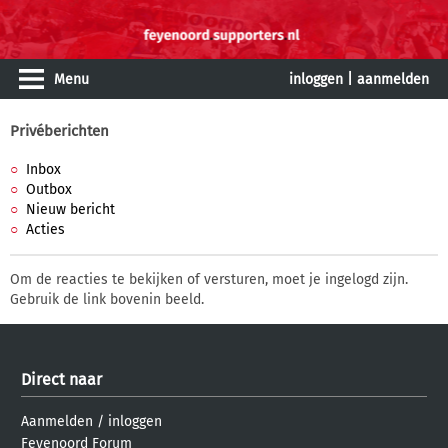
Menu
inloggen
|
aanmelden
Privéberichten
Inbox
Outbox
Nieuw bericht
Acties
Om de reacties te bekijken of versturen, moet je ingelogd zijn.
Gebruik de link bovenin beeld.
Direct naar
Aanmelden
/
inloggen
Feyenoord Forum