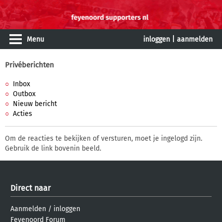
Menu
inloggen
|
aanmelden
Privéberichten
Inbox
Outbox
Nieuw bericht
Acties
Om de reacties te bekijken of versturen, moet je ingelogd zijn.
Gebruik de link bovenin beeld.
Direct naar
Aanmelden
/
inloggen
Feyenoord Forum