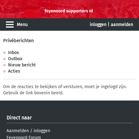
Menu
inloggen
|
aanmelden
Privéberichten
Inbox
Outbox
Nieuw bericht
Acties
Om de reacties te bekijken of versturen, moet je ingelogd zijn.
Gebruik de link bovenin beeld.
Direct naar
Aanmelden
/
inloggen
Feyenoord Forum