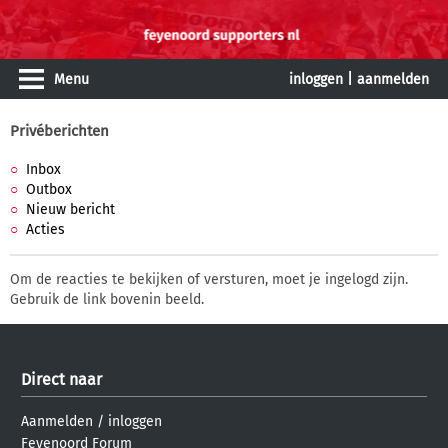
Menu
inloggen
|
aanmelden
Privéberichten
Inbox
Outbox
Nieuw bericht
Acties
Om de reacties te bekijken of versturen, moet je ingelogd zijn.
Gebruik de link bovenin beeld.
Direct naar
Aanmelden
/
inloggen
Feyenoord Forum