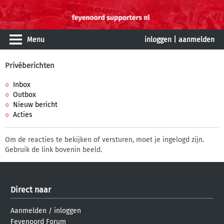
Menu
inloggen
|
aanmelden
Privéberichten
Inbox
Outbox
Nieuw bericht
Acties
Om de reacties te bekijken of versturen, moet je ingelogd zijn.
Gebruik de link bovenin beeld.
Direct naar
Aanmelden
/
inloggen
Feyenoord Forum