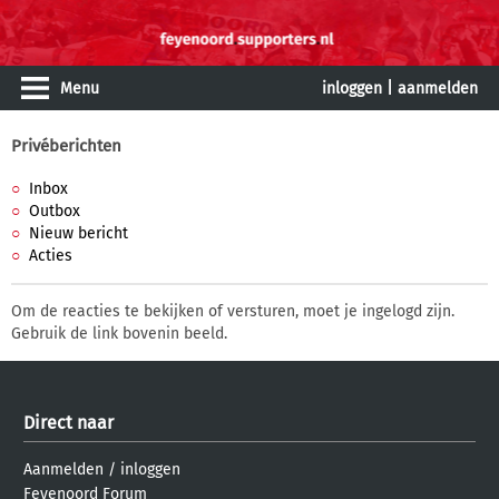
Menu
inloggen
|
aanmelden
Privéberichten
Inbox
Outbox
Nieuw bericht
Acties
Om de reacties te bekijken of versturen, moet je ingelogd zijn.
Gebruik de link bovenin beeld.
Direct naar
Aanmelden
/
inloggen
Feyenoord Forum