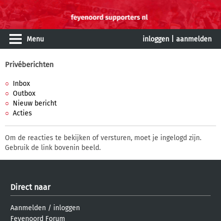
Menu
inloggen
|
aanmelden
Privéberichten
Inbox
Outbox
Nieuw bericht
Acties
Om de reacties te bekijken of versturen, moet je ingelogd zijn.
Gebruik de link bovenin beeld.
Direct naar
Aanmelden
/
inloggen
Feyenoord Forum