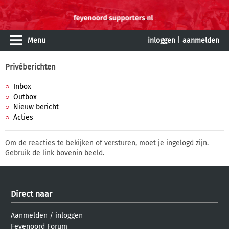
Menu
inloggen
|
aanmelden
Privéberichten
Inbox
Outbox
Nieuw bericht
Acties
Om de reacties te bekijken of versturen, moet je ingelogd zijn.
Gebruik de link bovenin beeld.
Direct naar
Aanmelden
/
inloggen
Feyenoord Forum