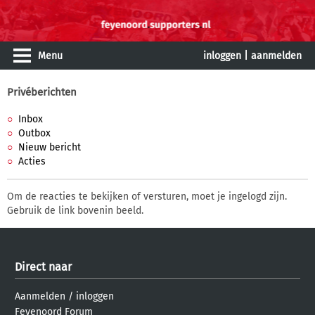
Menu
inloggen
|
aanmelden
Privéberichten
Inbox
Outbox
Nieuw bericht
Acties
Om de reacties te bekijken of versturen, moet je ingelogd zijn.
Gebruik de link bovenin beeld.
Direct naar
Aanmelden
/
inloggen
Feyenoord Forum