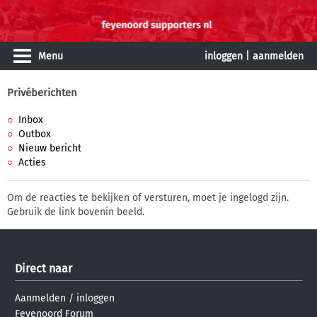
Menu
inloggen
|
aanmelden
Privéberichten
Inbox
Outbox
Nieuw bericht
Acties
Om de reacties te bekijken of versturen, moet je ingelogd zijn.
Gebruik de link bovenin beeld.
Direct naar
Aanmelden
/
inloggen
Feyenoord Forum