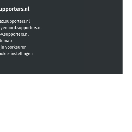
upporters.nl
ax.supporters.nl
eyenoord.supporters.nl
V.supporters.nl
itemap
ijn voorkeuren
ookie-instellingen