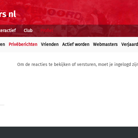
teractief
Club
Profiel
ren
Privéberichten
Vrienden
Actief worden
Webmasters
Verjaar
Om de reacties te bekijken of versturen, moet je ingelogd zij