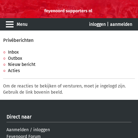
Menu
inloggen
|
aanmelden
Privéberichten
Inbox
Outbox
Nieuw bericht
Acties
Om de reacties te bekijken of versturen, moet je ingelogd zijn.
Gebruik de link bovenin beeld.
Direct naar
Aanmelden
/
inloggen
Feyenoord Forum