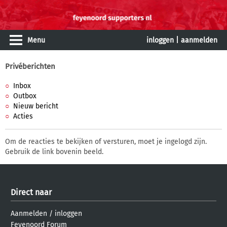
Menu
inloggen
|
aanmelden
Privéberichten
Inbox
Outbox
Nieuw bericht
Acties
Om de reacties te bekijken of versturen, moet je ingelogd zijn.
Gebruik de link bovenin beeld.
Direct naar
Aanmelden
/
inloggen
Feyenoord Forum