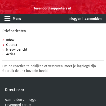
Menu
inloggen
|
aanmelden
Privéberichten
Inbox
Outbox
Nieuw bericht
Acties
Om de reacties te bekijken of versturen, moet je ingelogd zijn.
Gebruik de link bovenin beeld.
Direct naar
Aanmelden
/
inloggen
Feyenoord Forum