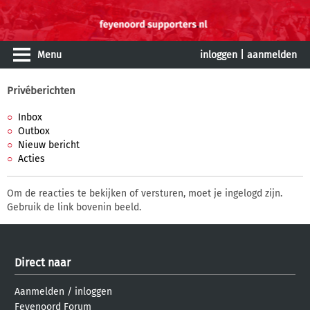
Menu
inloggen
|
aanmelden
Privéberichten
Inbox
Outbox
Nieuw bericht
Acties
Om de reacties te bekijken of versturen, moet je ingelogd zijn.
Gebruik de link bovenin beeld.
Direct naar
Aanmelden
/
inloggen
Feyenoord Forum