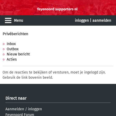
Menu
inloggen
|
aanmelden
Privéberichten
Inbox
Outbox
Nieuw bericht
Acties
Om de reacties te bekijken of versturen, moet je ingelogd zijn.
Gebruik de link bovenin beeld.
Direct naar
Aanmelden
/
inloggen
Feyenoord Forum