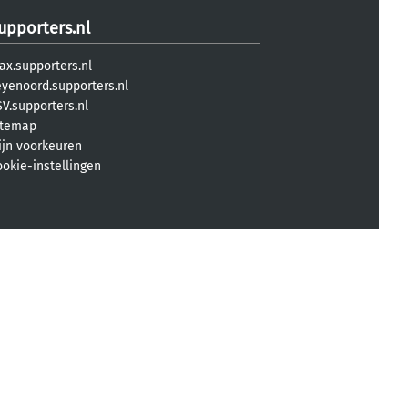
upporters.nl
ax.supporters.nl
eyenoord.supporters.nl
V.supporters.nl
itemap
ijn voorkeuren
ookie-instellingen