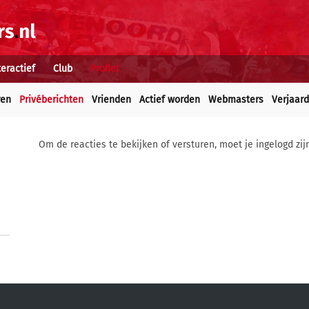
teractief
Club
Profiel
ren
Privéberichten
Vrienden
Actief worden
Webmasters
Verjaar
Om de reacties te bekijken of versturen, moet je ingelogd zij