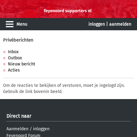
Menu
inloggen
|
aanmelden
Privéberichten
Inbox
Outbox
Nieuw bericht
Acties
Om de reacties te bekijken of versturen, moet je ingelogd zijn.
Gebruik de link bovenin beeld.
Direct naar
Aanmelden
/
inloggen
Feyenoord Forum