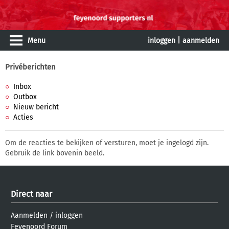
Menu
inloggen
|
aanmelden
Privéberichten
Inbox
Outbox
Nieuw bericht
Acties
Om de reacties te bekijken of versturen, moet je ingelogd zijn.
Gebruik de link bovenin beeld.
Direct naar
Aanmelden
/
inloggen
Feyenoord Forum