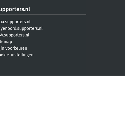
upporters.nl
ax.supporters.nl
eyenoord.supporters.nl
V.supporters.nl
itemap
ijn voorkeuren
ookie-instellingen