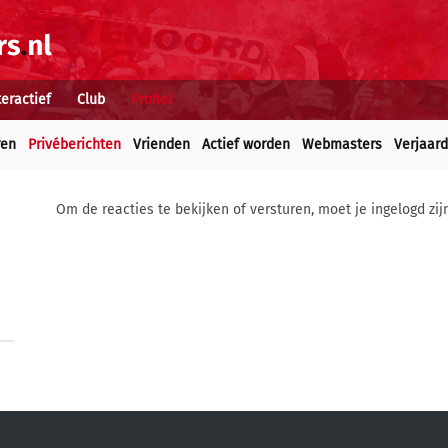
teractief
Club
Profiel
ren
Privéberichten
Vrienden
Actief worden
Webmasters
Verjaar
Om de reacties te bekijken of versturen, moet je ingelogd zij