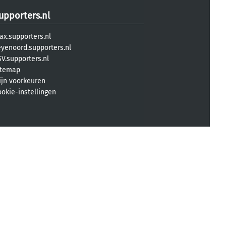
upporters.nl
ax.supporters.nl
eyenoord.supporters.nl
V.supporters.nl
itemap
ijn voorkeuren
ookie-instellingen