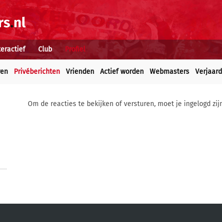
teractief
Club
Profiel
ren
Privéberichten
Vrienden
Actief worden
Webmasters
Verjaar
Om de reacties te bekijken of versturen, moet je ingelogd zij