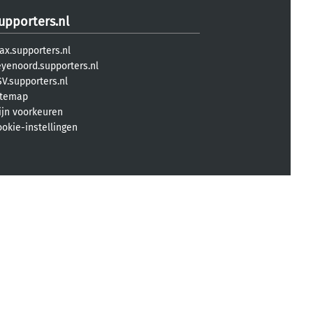
upporters.nl
ax.supporters.nl
eyenoord.supporters.nl
V.supporters.nl
itemap
ijn voorkeuren
ookie-instellingen