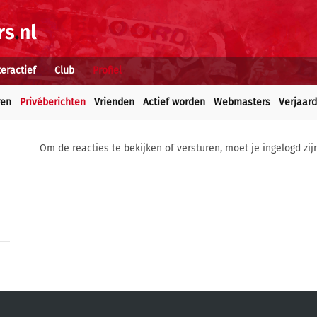
teractief
Club
Profiel
ren
Privéberichten
Vrienden
Actief worden
Webmasters
Verjaar
Om de reacties te bekijken of versturen, moet je ingelogd zij