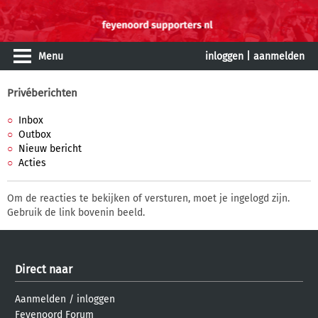
Menu
inloggen
|
aanmelden
Privéberichten
Inbox
Outbox
Nieuw bericht
Acties
Om de reacties te bekijken of versturen, moet je ingelogd zijn.
Gebruik de link bovenin beeld.
Direct naar
Aanmelden
/
inloggen
Feyenoord Forum