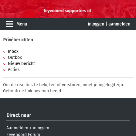
Menu
inloggen
|
aanmelden
Privéberichten
Inbox
Outbox
Nieuw bericht
Acties
Om de reacties te bekijken of versturen, moet je ingelogd zijn.
Gebruik de link bovenin beeld.
Direct naar
Aanmelden
/
inloggen
Feyenoord Forum