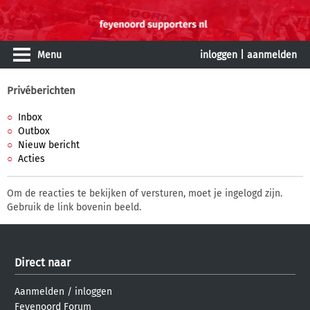
Menu
inloggen
|
aanmelden
Privéberichten
Inbox
Outbox
Nieuw bericht
Acties
Om de reacties te bekijken of versturen, moet je ingelogd zijn.
Gebruik de link bovenin beeld.
Direct naar
Aanmelden
/
inloggen
Feyenoord Forum