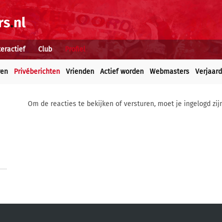
teractief
Club
Profiel
ren
Privéberichten
Vrienden
Actief worden
Webmasters
Verjaar
Om de reacties te bekijken of versturen, moet je ingelogd zij