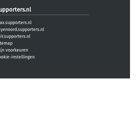
upporters.nl
ax.supporters.nl
eyenoord.supporters.nl
V.supporters.nl
itemap
ijn voorkeuren
ookie-instellingen