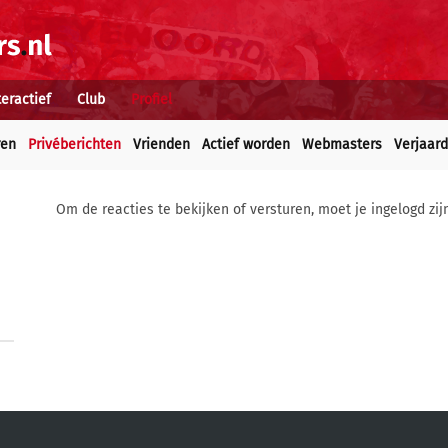
teractief
Club
Profiel
ren
Privéberichten
Vrienden
Actief worden
Webmasters
Verjaar
Om de reacties te bekijken of versturen, moet je ingelogd zij