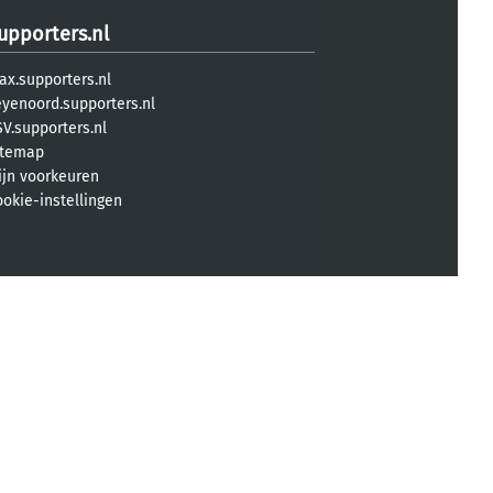
upporters.nl
ax.supporters.nl
eyenoord.supporters.nl
V.supporters.nl
itemap
ijn voorkeuren
ookie-instellingen