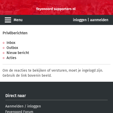
Menu
inloggen
|
aanmelden
Privéberichten
Inbox
Outbox
Nieuw bericht
Acties
Om de reacties te bekijken of versturen, moet je ingelogd zijn.
Gebruik de link bovenin beeld.
Direct naar
Aanmelden
/
inloggen
Feyenoord Forum