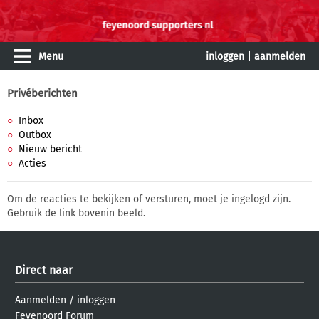
Menu
inloggen
|
aanmelden
Privéberichten
Inbox
Outbox
Nieuw bericht
Acties
Om de reacties te bekijken of versturen, moet je ingelogd zijn.
Gebruik de link bovenin beeld.
Direct naar
Aanmelden
/
inloggen
Feyenoord Forum