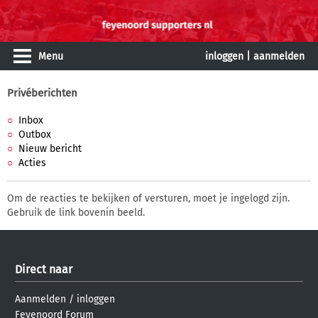
Menu
inloggen
|
aanmelden
Privéberichten
Inbox
Outbox
Nieuw bericht
Acties
Om de reacties te bekijken of versturen, moet je ingelogd zijn.
Gebruik de link bovenin beeld.
Direct naar
Aanmelden
/
inloggen
Feyenoord Forum