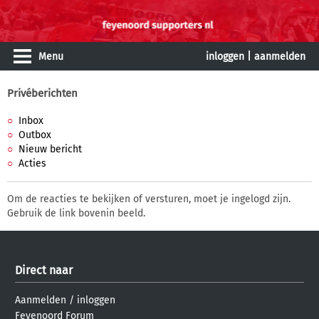
Menu
inloggen
|
aanmelden
Privéberichten
Inbox
Outbox
Nieuw bericht
Acties
Om de reacties te bekijken of versturen, moet je ingelogd zijn.
Gebruik de link bovenin beeld.
Direct naar
Aanmelden
/
inloggen
Feyenoord Forum