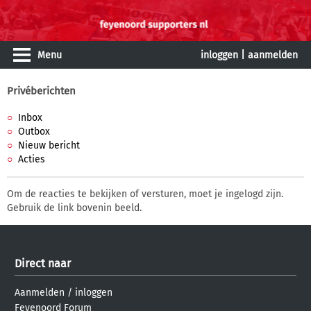
Menu
inloggen
|
aanmelden
Privéberichten
Inbox
Outbox
Nieuw bericht
Acties
Om de reacties te bekijken of versturen, moet je ingelogd zijn.
Gebruik de link bovenin beeld.
Direct naar
Aanmelden
/
inloggen
Feyenoord Forum