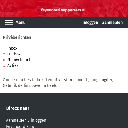
Menu
inloggen
|
aanmelden
Privéberichten
Inbox
Outbox
Nieuw bericht
Acties
Om de reacties te bekijken of versturen, moet je ingelogd zijn.
Gebruik de link bovenin beeld.
Direct naar
Aanmelden
/
inloggen
Feyenoord Forum