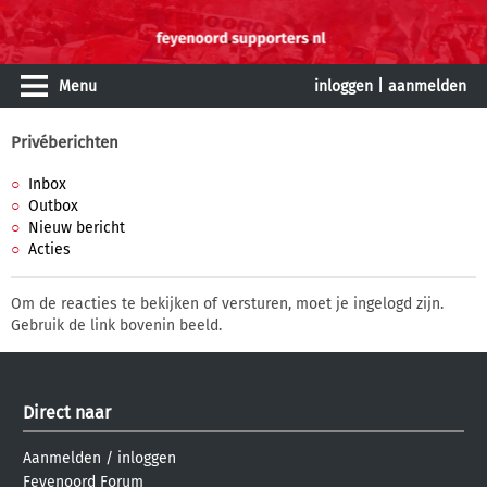
Menu
inloggen
|
aanmelden
Privéberichten
Inbox
Outbox
Nieuw bericht
Acties
Om de reacties te bekijken of versturen, moet je ingelogd zijn.
Gebruik de link bovenin beeld.
Direct naar
Aanmelden
/
inloggen
Feyenoord Forum