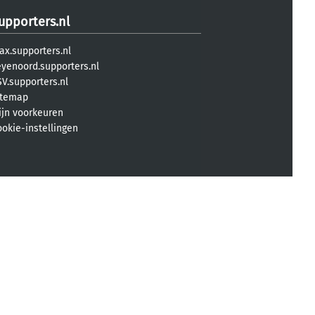
upporters.nl
ax.supporters.nl
eyenoord.supporters.nl
V.supporters.nl
itemap
ijn voorkeuren
ookie-instellingen