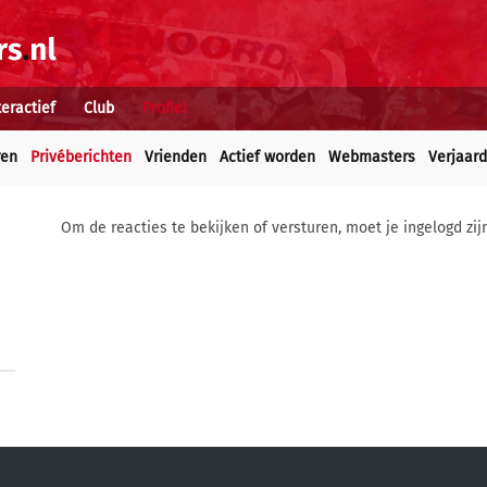
teractief
Club
Profiel
ren
Privéberichten
Vrienden
Actief worden
Webmasters
Verjaar
Om de reacties te bekijken of versturen, moet je ingelogd zij