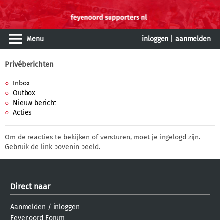
Menu
inloggen
|
aanmelden
Privéberichten
Inbox
Outbox
Nieuw bericht
Acties
Om de reacties te bekijken of versturen, moet je ingelogd zijn.
Gebruik de link bovenin beeld.
Direct naar
Aanmelden
/
inloggen
Feyenoord Forum