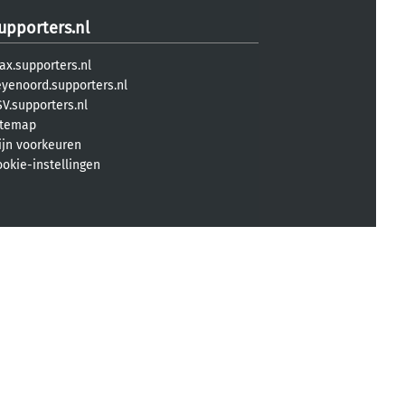
upporters.nl
ax.supporters.nl
eyenoord.supporters.nl
V.supporters.nl
itemap
ijn voorkeuren
ookie-instellingen