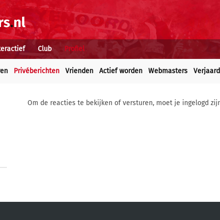
teractief
Club
Profiel
ren
Privéberichten
Vrienden
Actief worden
Webmasters
Verjaar
Om de reacties te bekijken of versturen, moet je ingelogd zij