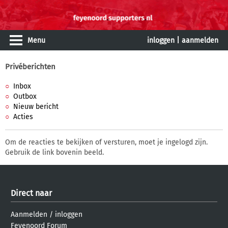
Menu
inloggen
|
aanmelden
Privéberichten
Inbox
Outbox
Nieuw bericht
Acties
Om de reacties te bekijken of versturen, moet je ingelogd zijn.
Gebruik de link bovenin beeld.
Direct naar
Aanmelden
/
inloggen
Feyenoord Forum