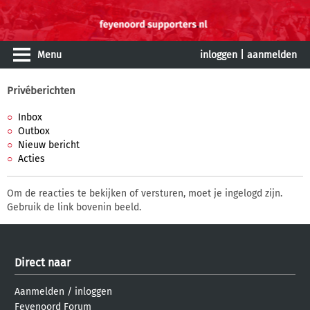
Menu
inloggen
|
aanmelden
Privéberichten
Inbox
Outbox
Nieuw bericht
Acties
Om de reacties te bekijken of versturen, moet je ingelogd zijn.
Gebruik de link bovenin beeld.
Direct naar
Aanmelden
/
inloggen
Feyenoord Forum