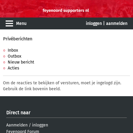
Menu
inloggen
|
aanmelden
Privéberichten
Inbox
Outbox
Nieuw bericht
Acties
Om de reacties te bekijken of versturen, moet je ingelogd zijn.
Gebruik de link bovenin beeld.
Direct naar
Aanmelden
/
inloggen
Feyenoord Forum