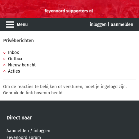
Menu
inloggen
|
aanmelden
Privéberichten
Inbox
Outbox
Nieuw bericht
Acties
Om de reacties te bekijken of versturen, moet je ingelogd zijn.
Gebruik de link bovenin beeld.
Direct naar
Aanmelden
/
inloggen
Feyenoord Forum